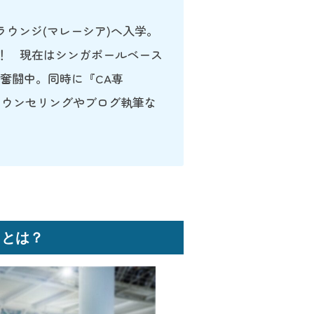
ーラウンジ(マレーシア)へ入学。
得！ 現在はシンガポールベース
奮闘中。同時に『CA専
のカウンセリングやブログ執筆な
トとは
？